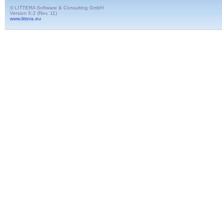
© LITTERA Software & Consulting GmbH
Version 6.2 (Rev. 11)
www.littera.eu